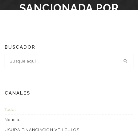
SANCIONADA POR
AGENCIA TRIBUTARIA
O SEGURIDAD SOCIAL
BUSCADOR
HOME
/
BLOG
/
OBSERVATORIO SEGUNDA OPORTUNIDAD. BEPI
ADMINISTRADOR DE EMPRESA SANCIONADA
POR AGENCIA TRIBUTARIA O SEGURIDAD
SOCIAL
CANALES
Todos
Noticias
USURA FINANCIACION VEHÍCULOS