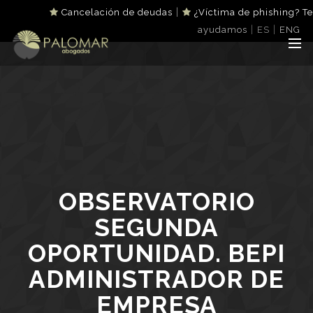
|
Cancelación de deudas
¿Víctima de phishing? Te
|
|
ayudamos
ES
ENG
OBSERVATORIO
SEGUNDA
OPORTUNIDAD. BEPI
ADMINISTRADOR DE
EMPRESA