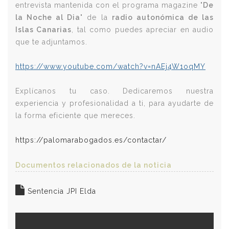
entrevista mantenida con el programa magazine "
De
la Noche al Dia
" de la
radio autonómica de las
Islas Canarias
, tal como puedes apreciar en audio
que te adjuntamos.
https://www.youtube.com/watch?v=nAEj4W1oqMY
Explícanos tu caso. Dedicaremos nuestra
experiencia y profesionalidad a ti, para ayudarte de
la forma eficiente que mereces.
https://palomarabogados.es/contactar/
Documentos relacionados de la noticia
Sentencia JPI Elda