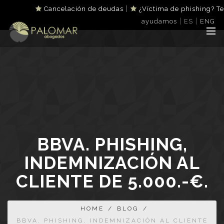
|
Cancelación de deudas
¿Víctima de phishing? Te
|
|
ayudamos
ES
ENG
BBVA. PHISHING,
INDEMNIZACIÓN AL
CLIENTE DE 5.000.-€.
HOME
/
BLOG
/
BBVA. PHISHING, INDEMNIZACIÓN AL CLIENTE