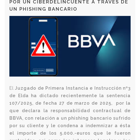
POR UN CIBERDELINCUENTE A TRAVÉS DE
UN PHISHING BANCARIO
El
Juzgado de Primera Instancia e Instrucción nº3
de Elda ha dictado recientemente la sentencia
107/2025, de fecha 27 de marzo de 2025, por la
que declara la responsabilidad contractual de
BBVA, con relación a un phishing bancario sufrido
por su cliente y le condena a indemnizar a ésta
el
importe de los 5.000.-euros que le fueron