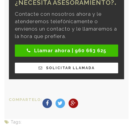
¿NECESITA ASESORAMIENTO?
Contacte con nosotros ahora y le
atenderemos telefónicamente o
envíenos un contacto y le llamaremos a
la hora que prefiera.
Llamar ahora | 960 663 625
SOLICITAR LLAMADA
COMPARTELO:
Tags: