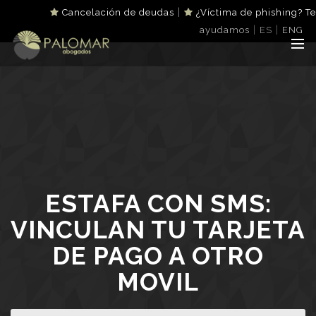
|
Cancelación de deudas
¿Víctima de phishing? Te
|
|
ayudamos
ES
ENG
ESTAFA CON SMS:
VINCULAN TU TARJETA
DE PAGO A OTRO
MOVIL