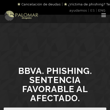
|
Cancelación de deudas
¿Víctima de phishing? Te
|
|
ayudamos
ES
ENG
BBVA. PHISHING.
SENTENCIA
FAVORABLE AL
AFECTADO.