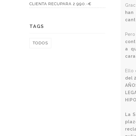
CLIENTA RECUPARA 2.990.-€
Grac
han 
cant
TAGS
Pero
cont
TODOS
a qu
cara
Ello
del 
AÑO
LEG
HIP
La S
pla
recl