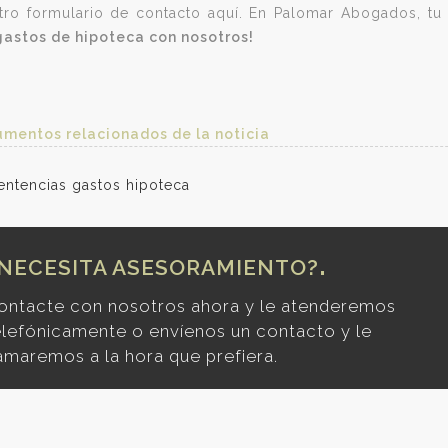
tro formulario de contacto aquí. En Palomar Abogados, tu s
gastos de hipoteca con nosotros!
mentos relacionados de la noticia
ntencias gastos hipoteca
NECESITA ASESORAMIENTO?
ontacte con nosotros ahora y le atenderemos
elefónicamente o envíenos un contacto y le
lamaremos a la hora que prefiera.