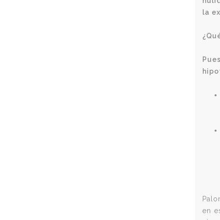
nuli
la e
¿Qué
Pue
hipo
Palo
en e