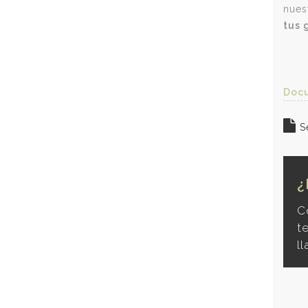
nues
tus 
Docu
Se
¿
C
t
l