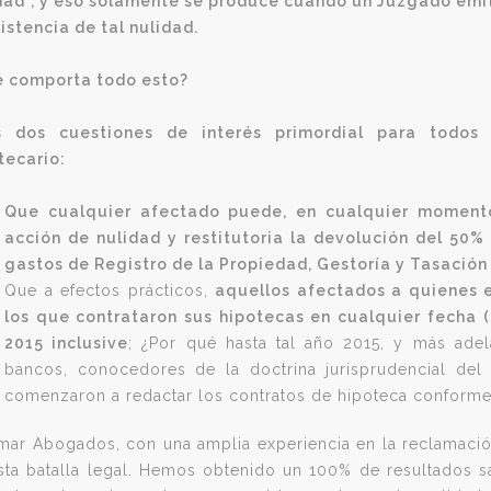
dad", y eso solamente se produce cuando un Juzgado emit
xistencia de tal nulidad.
 comporta todo esto?
s dos cuestiones de interés primordial para todos
tecario:
Que cualquier afectado puede, en cualquier momento
acción de nulidad y restitutoria la devolución del 50%
gastos de Registro de la Propiedad, Gestoría y Tasación
Que a efectos prácticos,
aquellos afectados a quienes e
los que contrataron sus hipotecas en cualquier fecha (
2015 inclusive
; ¿Por qué hasta tal año 2015, y más ade
bancos, conocedores de la doctrina jurisprudencial del
comenzaron a redactar los contratos de hipoteca conforme 
mar Abogados, con una amplia experiencia en la reclamació
sta batalla legal. Hemos obtenido un 100% de resultados s