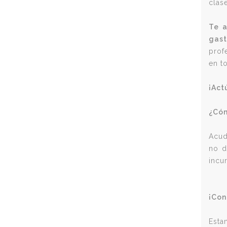
clas
Te a
gas
prof
en t
¡Act
¿Có
Acud
no d
incu
¡Con
Esta