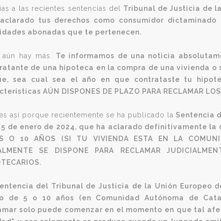
ias a las recientes sentencias del
Tribunal de Justicia de 
aclarado tus derechos como consumidor dictaminado q
idades abonadas que te pertenecen.
 aún hay más.
Te informamos de una noticia absolutam
ratante de una hipoteca en la compra de una vivienda o 
e, sea cual sea el año en que contrataste tu hipote
cterísticas AÚN DISPONES DE PLAZO PARA RECLAMAR LO
 es así porque recientemente se ha publicado la
Sentencia d
25 de enero de 2024, que ha aclarado definitivamente la
S O 10 AÑOS (SI TU VIVIENDA ESTA EN LA COMUN
ALMENTE SE DISPONE PARA RECLAMAR JUDICIALME
OTECARIOS.
entencia
del Tribunal de Justicia de la Unión Europeo 
zo de 5 o 10 años (en Comunidad Autónoma de Cata
amar solo puede comenzar en el momento en que tal afect