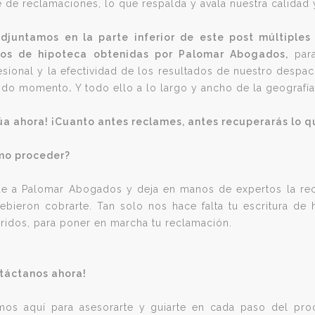
e de reclamaciones, lo que respalda y avala nuestra calidad 
djuntamos en la parte inferior de este post múltiple
tos de hipoteca obtenidas por Palomar Abogados,
par
esional y la efectividad de los resultados de nuestro despa
odo momento
.
Y todo ello a lo largo y ancho de la geografí
úa ahora! ¡Cuanto antes reclames, antes recuperarás lo q
mo proceder?
e a Palomar Abogados y deja en manos de expertos la rec
ebieron cobrarte. Tan solo nos hace falta tu escritura de
rridos, para poner en marcha tu reclamación.
táctanos ahora!
mos aquí para asesorarte y guiarte en cada paso del pro