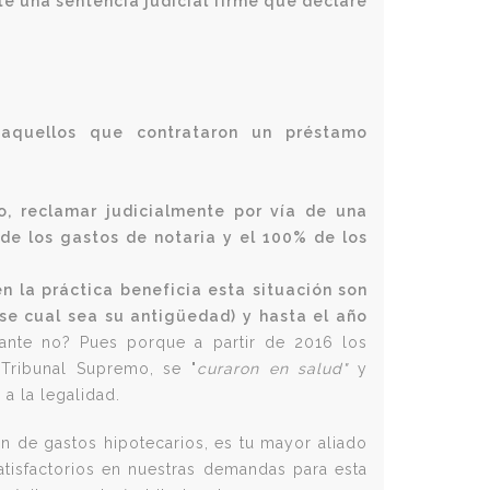
e una sentencia judicial firme que declare
 aquellos que contrataron un préstamo
, reclamar judicialmente por vía de una
 de los gastos de notaria y el 100% de los
n la práctica beneficia esta situación son
se cual sea su antigüedad) y hasta el año
lante no? Pues porque a partir de 2016 los
 Tribunal Supremo, se "
curaron en salud"
y
a la legalidad.
n de gastos hipotecarios, es tu mayor aliado
atisfactorios en nuestras demandas para esta