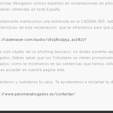
alomar Abogados somos expertos en reclamaciones en phis
rables obtenidas en toda España.
entemente mantuvimos una entrevista en la CADENA SER habl
cterísticas de esta reclamación que te ofrecemos para que
s://cadenaser.com/audio/1615804954_410827/
as sido objeto de un phishing bancario, no dudes ponerte r
ados. Debes saber que los Tribunales se vienen pronuncian
tados, como te mostramos en las sentencias que hemos obte
es acceder en nuestra pagina web.
áctanos y cuéntanos tu caso. Te ayudaremos a reclamar tu d
s://www.palomarabogados.es/contactar/