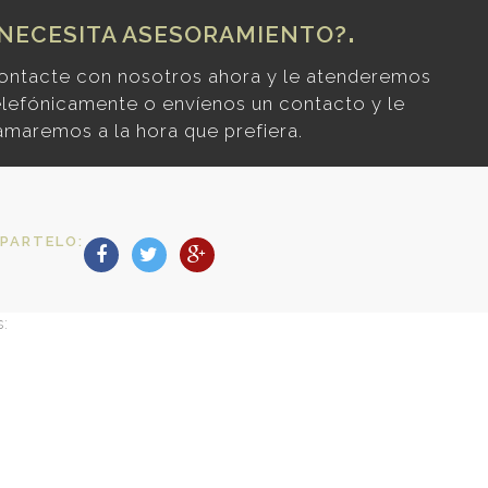
NECESITA ASESORAMIENTO?
ontacte con nosotros ahora y le atenderemos
elefónicamente o envíenos un contacto y le
lamaremos a la hora que prefiera.
PARTELO:
s: