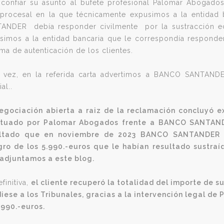
 confiar su asunto al bufete profesional Palomar Abogado
aprocesal en la que técnicamente expusimos a la entidad
ANDER debía responder civilmente por la sustracción eco
simos a la entidad bancaria que le correspondía responder
ema de autenticación de los clientes.
 vez, en la referida carta advertimos a BANCO SANTANDER
ial..
egociación abierta a raiz de la reclamación concluyó e
tuado por Palomar Abogados frente a BANCO SANTANDE
ultado que en noviembre de 2023 BANCO SANTANDER re
gro de los 5.990.-euros que le habían resultado sustr
adjuntamos a este blog.
finitiva,
el cliente recuperó la totalidad del importe de s
iese a los Tribunales, gracias a la intervención legal d
.990.-euros.