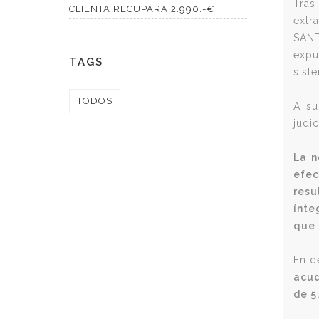
Tras
CLIENTA RECUPARA 2.990.-€
extr
SANT
expu
TAGS
sist
TODOS
A su
judic
La n
efec
res
ínte
que 
En de
acud
de 5