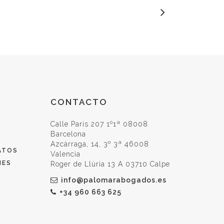
CONTACTO
Calle Paris 207 1º1ª 08008
O
Barcelona
Azcárraga, 14, 3º 3ª 46008
ATOS
Valencia
IES
Roger de Llúria 13 A 03710 Calpe
info@palomarabogados.es
+34 960 663 625