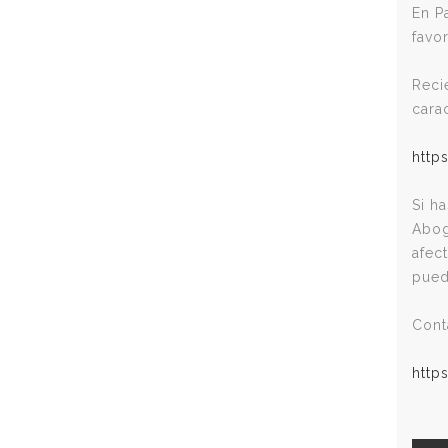
En P
favo
Reci
cara
http
Si h
Abog
afec
pued
Cont
http