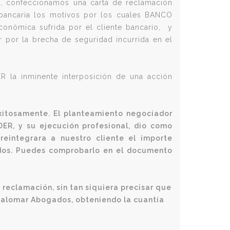
s, confeccionamos una carta de reclamación
 bancaria los motivos por los cuales BANCO
nómica sufrida por el cliente bancario, y
 por la brecha de seguridad incurrida en el
 la inminente interposición de una acción
xitosamente. El
planteamiento negociador
R, y su ejecución profesional, dio como
integrara a nuestro cliente el importe
aídos. Puedes comprobarlo
en el documento
u reclamación, sin tan siquiera precisar que
e Palomar Abogados, obteniendo la cuantía