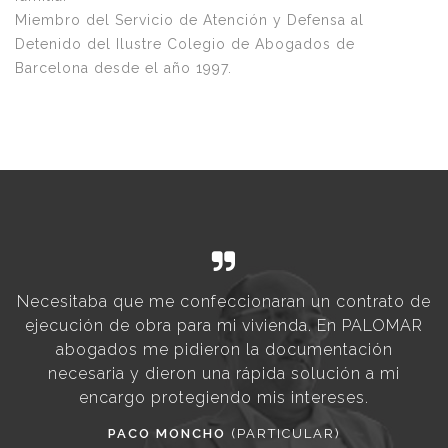
Miembro del Servicio de Atención y Defensa al
Detenido del Ilustre Colegio de Abogados de
Barcelona desde el año 1997.
e
Necesitaba que me confeccionaran un contrato de
i
ejecución de obra para mi vivienda. En PALOMAR
abogados me pidieron la documentación
necesaria y dieron una rápida solución a mi
r
encargo protegiendo mis intereses.
PACO MONCHO
(PARTICULAR)