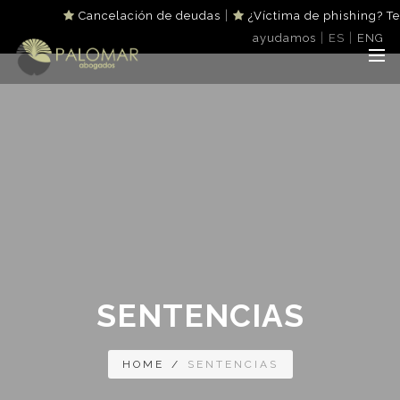
|
Cancelación de deudas
¿Víctima de phishing? Te
|
|
ayudamos
ES
ENG
SENTENCIAS
HOME
/
SENTENCIAS