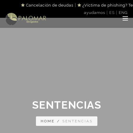
|
Cancelación de deudas
¿Víctima de phishing? Te
|
|
ayudamos
ES
ENG
SENTENCIAS
HOME
/
SENTENCIAS