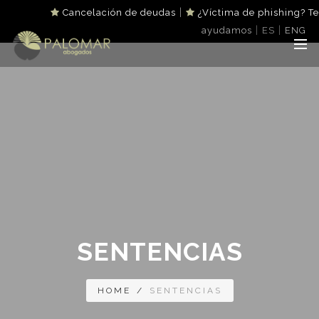
|
Cancelación de deudas
¿Víctima de phishing? Te
|
|
ayudamos
ES
ENG
SENTENCIAS
HOME
/
SENTENCIAS