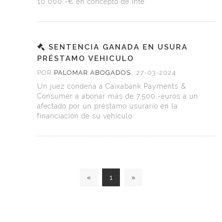
10.000.-€ en concepto de inte
SENTENCIA GANADA EN USURA
PRÉSTAMO VEHICULO
POR
PALOMAR ABOGADOS
,
27-03-2024
Un juez condena a Caixabank Payments &
Consumer a abonar más de 7.500.-euros a un
afectado por un préstamo usurario en la
financiación de su vehículo
«
1
»