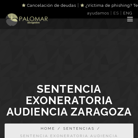
|
Cancelación de deudas
¿Víctima de phishing? Te
|
|
ayudamos
ES
ENG
SENTENCIA
EXONERATORIA
AUDIENCIA ZARAGOZA
HOME
/
SENTENCIAS
/
SENTENCIA EXONERATORIA AUDIENCIA