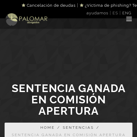
|
Cancelación de deudas
¿Víctima de phishing? Te
|
|
ayudamos
ES
ENG
SENTENCIA GANADA
EN COMISIÓN
APERTURA
HOME
/
SENTENCIAS
/
SENTENCIA GANADA EN COMISIÓN APERTURA