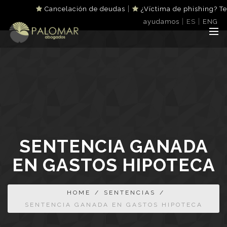
|
Cancelación de deudas
¿Víctima de phishing? Te
|
|
ayudamos
ES
ENG
SENTENCIA GANADA
EN GASTOS HIPOTECA
HOME
/
SENTENCIAS
/
SENTENCIA GANADA EN GASTOS HIPOTECA