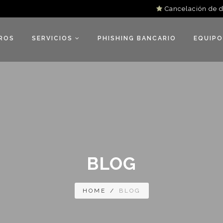
Cancelación de 
ROS
SERVICIOS
PHISHING BANCARIO
EQUIPO
BLOG
HOME
/
BLOG