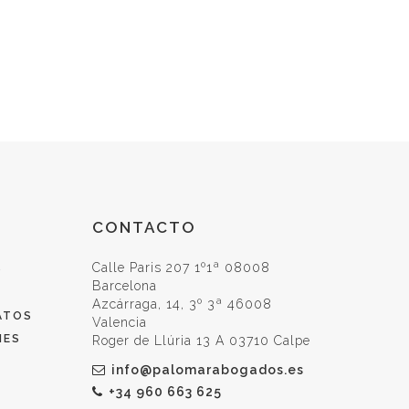
CONTACTO
Calle Paris 207 1º1ª 08008
O
Barcelona
Azcárraga, 14, 3º 3ª 46008
ATOS
Valencia
IES
Roger de Llúria 13 A 03710 Calpe
info@palomarabogados.es
+34 960 663 625