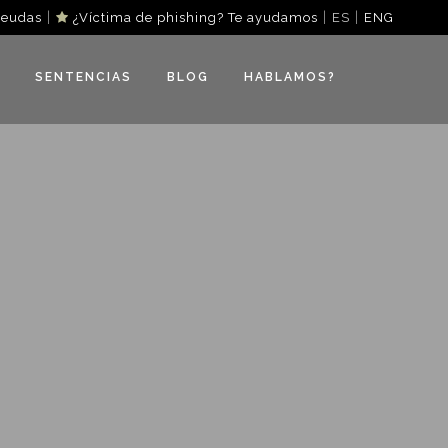
|
|
|
deudas
¿Víctima de phishing? Te ayudamos
ES
ENG
SENTENCIAS
BLOG
HABLAMOS?