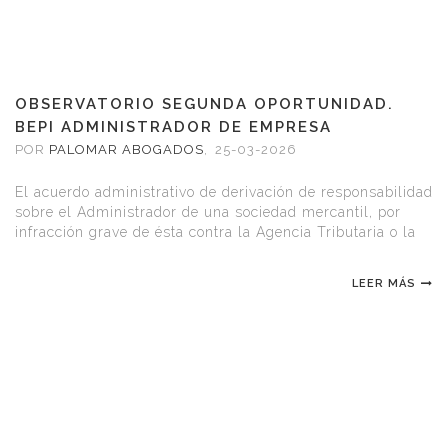
OBSERVATORIO SEGUNDA OPORTUNIDAD.
BEPI ADMINISTRADOR DE EMPRESA
SANCIONADA POR AGENCIA TRIBUTARIA O
POR
PALOMAR ABOGADOS
,
25-03-2026
SEGURIDAD SOCIAL
El acuerdo administrativo de derivación de responsabilidad
sobre el Administrador de una sociedad mercantil, por
infracción grave de ésta contra la Agencia Tributaria o la
Seguridad Social, no impide al Administrador acudir al
mecanismo de segunda op
LEER MÁS