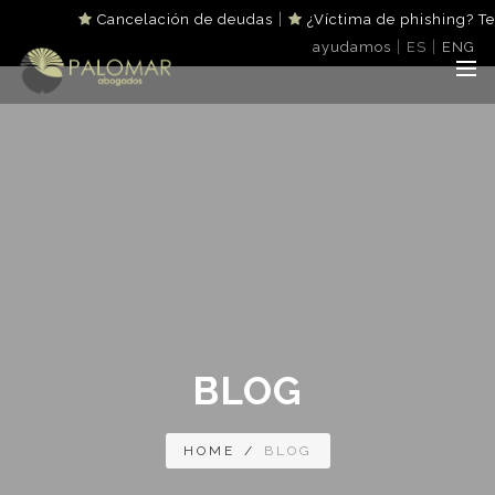
|
Cancelación de deudas
¿Víctima de phishing? Te
|
|
ayudamos
ES
ENG
BLOG
HOME
/
BLOG